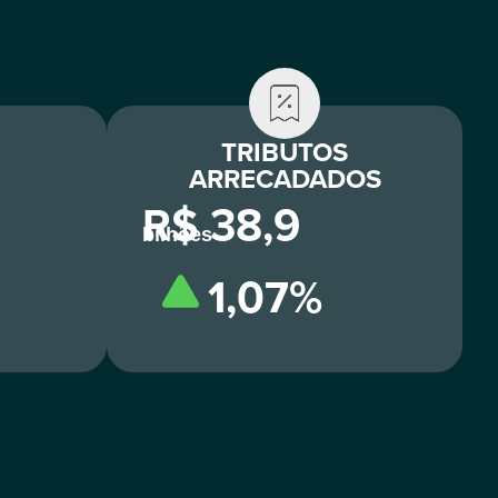
TRIBUTOS
ARRECADADOS
R$ 38,9
bilhões
1,07%