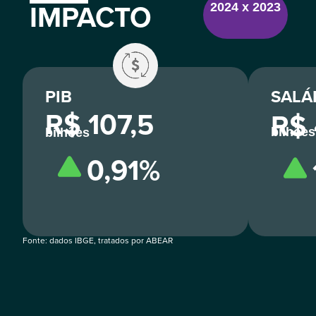
IMPACTO
2024 x 2023
PIB
SALÁ
R$ 107,5
R$ 
bilhões
bilhões
0,91%
Fonte: dados IBGE, tratados por ABEAR