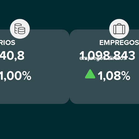
RIOS
EMPREGOS
40,8
1.098.843
empregos diretos
1,00%
1,08%